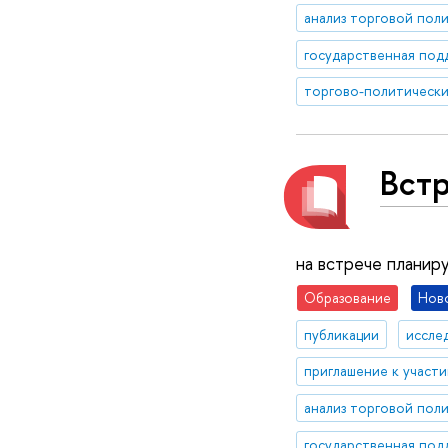
анализ торговой пол
Встр
на встрече планир
Образование
Нов
публикации
иссле
приглашение к участ
анализ торговой пол