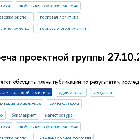
итики
глобальная торговая система
государственная поддержка экспорта
торговая политика
торгово-политические инструменты
торговые ограничения
еча проектной группы 27.10
уется обсудить планы публикаций по результатам иссле
ости торговой политики
идеи и опыт
студенты
дования и аналитика
мастер-классы
ию
бакалавриат
магистратура
итики
глобальная торговая система
государственная поддержка экспорта
международная торговля