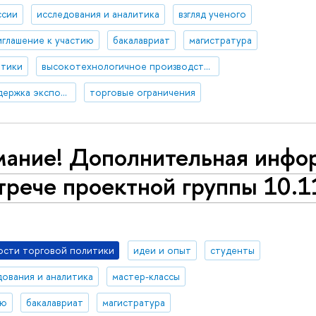
ссии
исследования и аналитика
взгляд ученого
иглашение к участию
бакалавриат
магистратура
итики
высокотехнологичное производство
государственная поддержка экспорта
торговые ограничения
мание! Дополнительная инфо
трече проектной группы 10.1
ости торговой политики
идеи и опыт
студенты
дования и аналитика
мастер-классы
ию
бакалавриат
магистратура