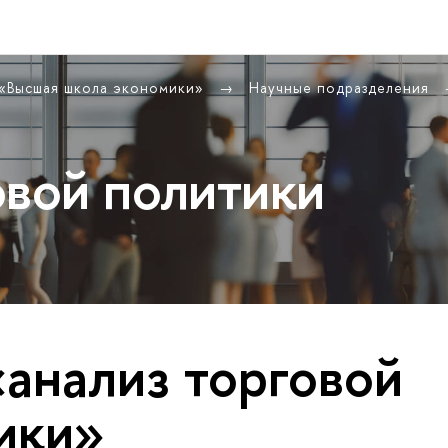
 «Высшая школа экономики»
Научные подразделения
овой политики
«анализ торговой
ики»