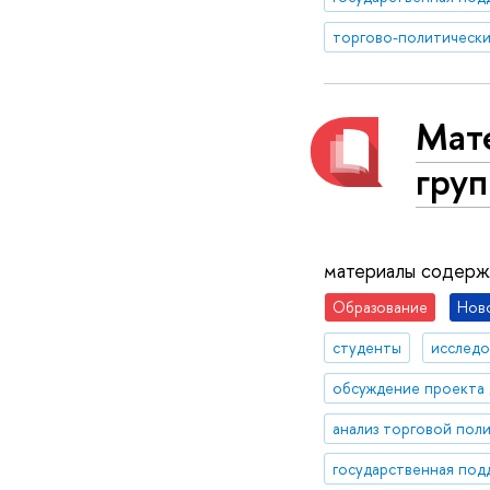
Мат
груп
материалы содержа
Образование
Нов
студенты
исследо
обсуждение проекта
анализ торговой пол