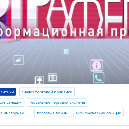
олитики
анализ торговой политики
ие санкции
глобальная торговая система
торгово-политические инструменты
торговые войны
экономические санкции