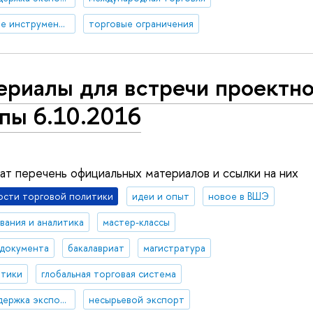
торгово-политические инструменты
торговые ограничения
ериалы для встречи проектн
пы 6.10.2016
т перечень официальных материалов и ссылки на них
ости торговой политики
идеи и опыт
новое в ВШЭ
вания и аналитика
мастер-классы
 документа
бакалавриат
магистратура
итики
глобальная торговая система
государственная поддержка экспорта
несырьевой экспорт