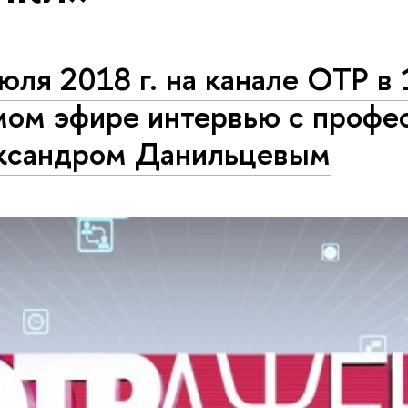
юля 2018 г. на канале ОТР в 
мом эфире интервью с профе
ксандром Данильцевым