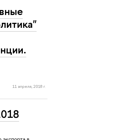
овные
олитика"
нции.
11 апреля, 2018 г.
2018
 экспорта в