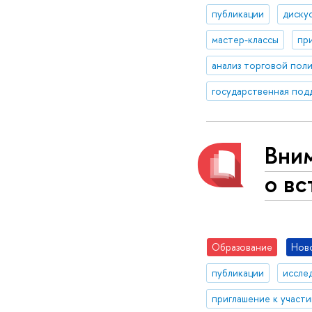
публикации
диску
мастер-классы
пр
анализ торговой пол
Вни
о вс
Образование
Нов
публикации
иссле
приглашение к участ