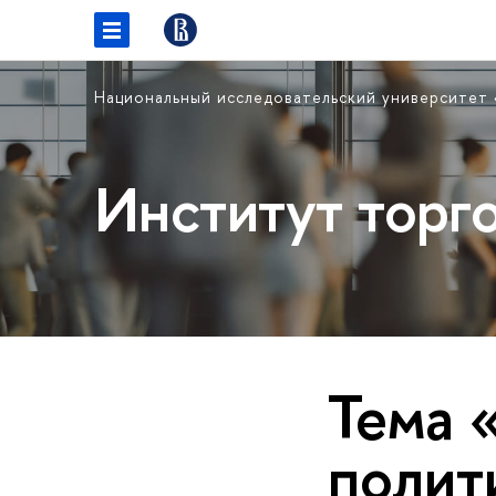
Национальный исследовательский университет
Институт торг
Тема 
полит