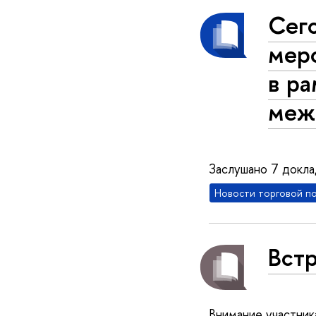
Сего
меро
в р
меж
Заслушано 7 докла
Новости торговой п
Вст
Внимание участник