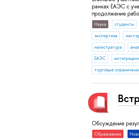
рамках ЕАЭС с уч
продолжение работ:
Наука
студенты
экспертиза
масте
магистратура
ана
ЕАЭС
интеграцио
торговые ограничени
Встр
Обсуждение резул
Образование
Нов