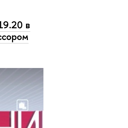
19.20 в
ссором