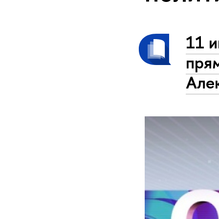
11 и
пря
Але