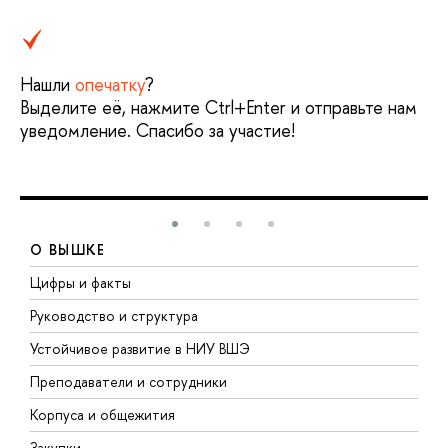
Нашли
опечатку
?
Выделите её, нажмите Ctrl+Enter и отправьте нам
уведомление. Спасибо за участие!
О ВЫШКЕ
Цифры и факты
Л
Руководство и структура
Д
Устойчивое развитие в НИУ ВШЭ
О
Преподаватели и сотрудники
П
Корпуса и общежития
В
Закупки
П