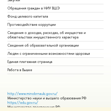
Обращения граждан в НИУ ВШЭ
А
Фонд целевого капитала
Д
Противодействие коррупции
Ц
Сведения о доходах, расходах, об имуществе и
Б
обязательствах имущественного характера
О
Сведения об образовательной организации
О
Людям с ограниченными возможностями здоровья
Единая платежная страница
Работа в Вышке
http://www.minobrnauki.gov.ru/
Министерство науки и высшего образования РФ
https://edu.gov.ru/
Министерство просвещения РФ