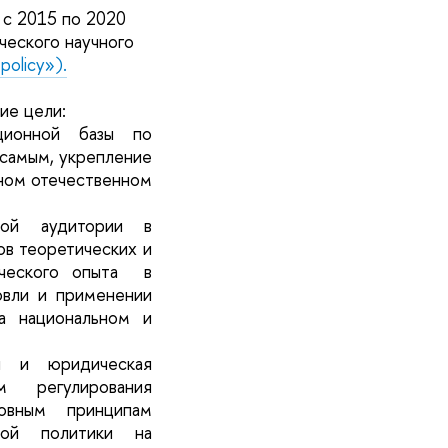
 с 2015 по 2020
ческого научного
policy»).
ие цели:
ционной базы по
 самым, укрепление
ном отечественном
ной аудитории в
ов теоретических и
ического опыта в
овли и применении
а национальном и
ая и юридическая
 регулирования
овным принципам
вой политики на