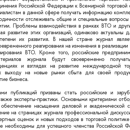
инения Российской Федерации к Всемирной торговой 
иалистам в данной сфере получать информацию компле
одичности отслеживать общие и специальные вопросы
витии. Проблемы взаимодействия в рамках ВТО и дру
чая развитие этих организаций, одинаково актуальны д
степени их развития. В нашей стране журнал являе
оевременного реагирования на изменения в реализации
нирования ВТО. Кроме того, российские предприни
материалов журнала будут своевременно получа
денциях и взглядах на развитие международной тор
их выходу на новые рынки сбыта для своей продук
тие бизнеса.
ами публикаций призваны стать российские и заруб
также эксперты-практики. Основными критериями отб
 обеспечение насыщения деловой и академической 
ние на страницах журнала профессиональной дискусс
пертных оценок и новых подходов в торговой политик
ые необходимы для успешного членства Российской Ф