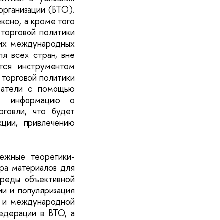
организации (ВТО).
ксно, а кроме того
 торговой политики
гих международных
ля всех стран, вне
тся инструментом
 торговой политики
матели с помощью
ть информацию о
говли, что будет
ции, привлечению
ежные теоретики-
ора материалов для
среды объективной
ии и популяризация
е и международной
едерации в ВТО, а