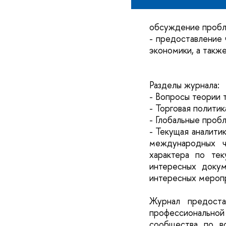
обсуждение пробле
- предоставление 
экономики, а такж
Разделы журнала:
- Вопросы теории 
- Торговая политик
- Глобальные проб
- Текущая аналити
международных ч
характера по те
интересных доку
интересных меропр
Журнал предоста
профессионально
сообщества по в