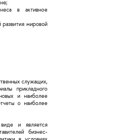
не;
знеса в активное
й развития мировой
ственных служащих,
иалы прикладного
новых и наиболее
тчеты о наиболее
 виде и является
авителей бизнес-
итики в условиях