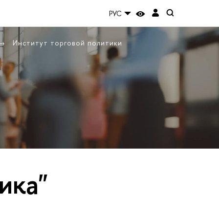
РУС
Институт торговой политики
ика"