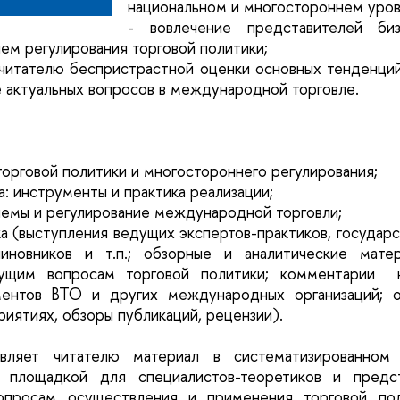
национальном и многостороннем уров
- вовлечение представителей би
м регулирования торговой политики;
читателю беспристрастной оценки основных тенденци
е актуальных вопросов в международной торговле.
торговой политики и многостороннего регулирования;
а: инструменты и практика реализации;
лемы и регулирование международной торговли;
ка (выступления ведущих экспертов-практиков, государ
иновников и т.п.; обзорные и аналитические матер
кущим вопросам торговой политики; комментарии 
ментов ВТО и других международных организаций; о
иятиях, обзоры публикаций, рецензии).
вляет читателю материал в систематизированном
й площадкой для специалистов-теоретиков и предст
опросам осуществления и применения торговой пол