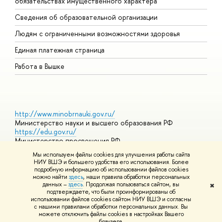
обязательствах имущественного характера
О
Сведения об образовательной организации
О
Людям с ограниченными возможностями здоровья
Единая платежная страница
Работа в Вышке
http://www.minobrnauki.gov.ru/
Министерство науки и высшего образования РФ
https://edu.gov.ru/
Министерство просвещения РФ
https://elearning.hse.ru/mooc
Мы используем файлы cookies для улучшения работы сайта
Массовые открытые онлайн-курсы
НИУ ВШЭ и большего удобства его использования. Более
подробную информацию об использовании файлов cookies
можно найти
здесь
, наши правила обработки персональных
данных –
здесь
. Продолжая пользоваться сайтом, вы
✖
© НИУ ВШЭ 1993–2026
Адреса и контакты
Условия
подтверждаете, что были проинформированы об
использования материалов
Политика конфиденциальности
Карта
использовании файлов cookies сайтом НИУ ВШЭ и согласны
сайта
с нашими правилами обработки персональных данных. Вы
Шрифты HSE Sans и HSE Slab разработаны в
Школе дизайна НИУ
можете отключить файлы cookies в настройках Вашего
ВШЭ
браузера.