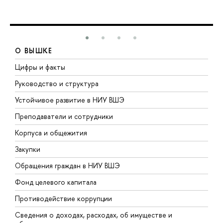
О ВЫШКЕ
Цифры и факты
Л
Руководство и структура
Д
Устойчивое развитие в НИУ ВШЭ
О
Преподаватели и сотрудники
П
Корпуса и общежития
В
Закупки
П
Обращения граждан в НИУ ВШЭ
А
Фонд целевого капитала
Д
Противодействие коррупции
Ц
Сведения о доходах, расходах, об имуществе и
Б