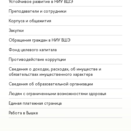
Устойчивое развитие в НИУ ВШЭ
О
Преподаватели и сотрудники
П
Корпуса и общежития
В
Закупки
П
Обращения граждан в НИУ ВШЭ
А
Фонд целевого капитала
Д
Противодействие коррупции
Ц
Сведения о доходах, расходах, об имуществе и
Б
обязательствах имущественного характера
О
Сведения об образовательной организации
О
Людям с ограниченными возможностями здоровья
Единая платежная страница
Работа в Вышке