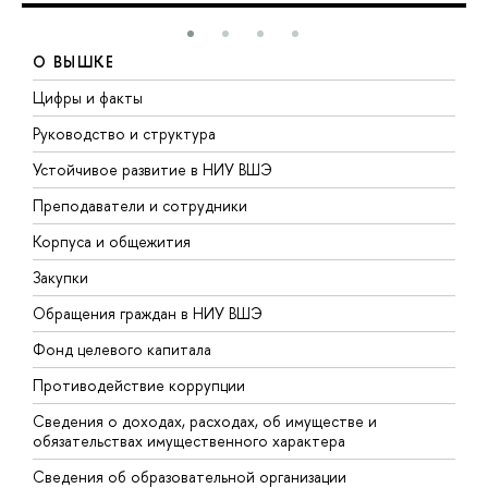
О ВЫШКЕ
Цифры и факты
Л
Руководство и структура
Д
Устойчивое развитие в НИУ ВШЭ
О
Преподаватели и сотрудники
П
Корпуса и общежития
В
Закупки
П
Обращения граждан в НИУ ВШЭ
А
Фонд целевого капитала
Д
Противодействие коррупции
Ц
Сведения о доходах, расходах, об имуществе и
Б
обязательствах имущественного характера
О
Сведения об образовательной организации