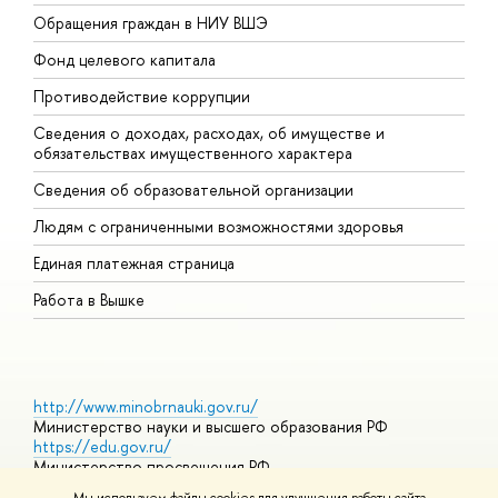
Обращения граждан в НИУ ВШЭ
А
Фонд целевого капитала
Д
Противодействие коррупции
Ц
Сведения о доходах, расходах, об имуществе и
Б
обязательствах имущественного характера
О
Сведения об образовательной организации
О
Людям с ограниченными возможностями здоровья
Единая платежная страница
Работа в Вышке
http://www.minobrnauki.gov.ru/
Министерство науки и высшего образования РФ
https://edu.gov.ru/
Министерство просвещения РФ
https://elearning.hse.ru/mooc