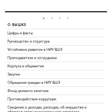
О ВЫШКЕ
Цифры и факты
Л
Руководство и структура
Д
Устойчивое развитие в НИУ ВШЭ
О
Преподаватели и сотрудники
П
Корпуса и общежития
В
Закупки
П
Обращения граждан в НИУ ВШЭ
А
Фонд целевого капитала
Д
Противодействие коррупции
Ц
Сведения о доходах, расходах, об имуществе и
Б
обязательствах имущественного характера