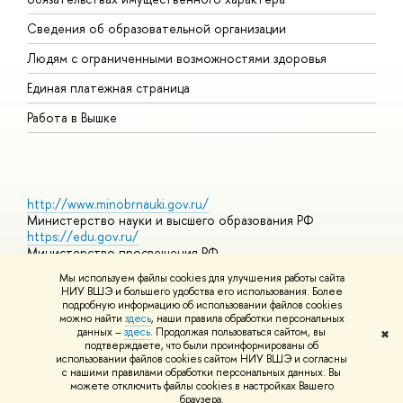
О
Сведения об образовательной организации
О
Людям с ограниченными возможностями здоровья
Единая платежная страница
Работа в Вышке
http://www.minobrnauki.gov.ru/
Министерство науки и высшего образования РФ
https://edu.gov.ru/
Министерство просвещения РФ
https://elearning.hse.ru/mooc
Мы используем файлы cookies для улучшения работы сайта
Массовые открытые онлайн-курсы
НИУ ВШЭ и большего удобства его использования. Более
подробную информацию об использовании файлов cookies
можно найти
здесь
, наши правила обработки персональных
данных –
здесь
. Продолжая пользоваться сайтом, вы
✖
© НИУ ВШЭ 1993–2026
Адреса и контакты
Условия
подтверждаете, что были проинформированы об
использования материалов
Политика конфиденциальности
Карта
использовании файлов cookies сайтом НИУ ВШЭ и согласны
сайта
с нашими правилами обработки персональных данных. Вы
Шрифты HSE Sans и HSE Slab разработаны в
Школе дизайна НИУ
можете отключить файлы cookies в настройках Вашего
ВШЭ
браузера.