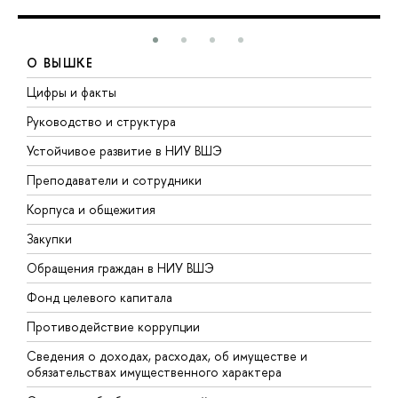
О ВЫШКЕ
Цифры и факты
Л
Руководство и структура
Д
Устойчивое развитие в НИУ ВШЭ
О
Преподаватели и сотрудники
П
Корпуса и общежития
В
Закупки
П
Обращения граждан в НИУ ВШЭ
А
Фонд целевого капитала
Д
Противодействие коррупции
Ц
Сведения о доходах, расходах, об имуществе и
Б
обязательствах имущественного характера
О