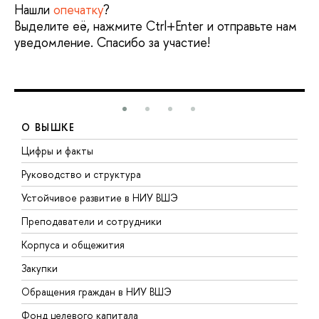
Нашли
опечатку
?
Выделите её, нажмите Ctrl+Enter и отправьте нам
уведомление. Спасибо за участие!
О ВЫШКЕ
Цифры и факты
Л
Руководство и структура
Д
Устойчивое развитие в НИУ ВШЭ
О
Преподаватели и сотрудники
П
Корпуса и общежития
В
Закупки
П
Обращения граждан в НИУ ВШЭ
А
Фонд целевого капитала
Д