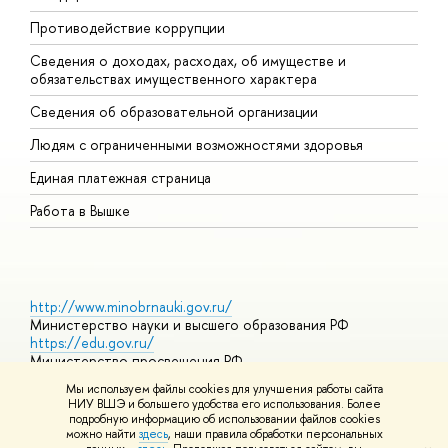
Противодействие коррупции
Ц
Сведения о доходах, расходах, об имуществе и
Б
обязательствах имущественного характера
О
Сведения об образовательной организации
О
Людям с ограниченными возможностями здоровья
Единая платежная страница
Работа в Вышке
http://www.minobrnauki.gov.ru/
Министерство науки и высшего образования РФ
https://edu.gov.ru/
Министерство просвещения РФ
https://elearning.hse.ru/mooc
Мы используем файлы cookies для улучшения работы сайта
Массовые открытые онлайн-курсы
НИУ ВШЭ и большего удобства его использования. Более
подробную информацию об использовании файлов cookies
можно найти
здесь
, наши правила обработки персональных