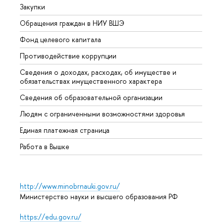
Закупки
Прием
Обращения граждан в НИУ ВШЭ
Аспир
Фонд целевого капитала
Допол
Противодействие коррупции
Центр
Сведения о доходах, расходах, об имуществе и
Бизне
обязательствах имущественного характера
Образ
Сведения об образовательной организации
Обрат
Людям с ограниченными возможностями здоровья
Единая платежная страница
Работа в Вышке
http://www.minobrnauki.gov.ru/
Министерство науки и высшего образования РФ
https://edu.gov.ru/