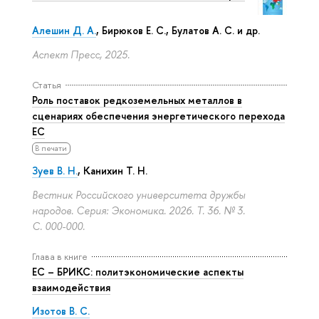
Алешин Д. А.
,
Бирюков Е. С.
, Булатов А. С. и др.
Аспект Пресс, 2025.
Статья
Роль поставок редкоземельных металлов в
сценариях обеспечения энергетического перехода
ЕС
В печати
Зуев В. Н.
,
Канихин Т. Н.
Вестник Российского университета дружбы
народов. Серия: Экономика. 2026. Т. 36. № 3.
С. 000-000.
Глава в книге
ЕС – БРИКС: политэкономические аспекты
взаимодействия
Изотов В. С.