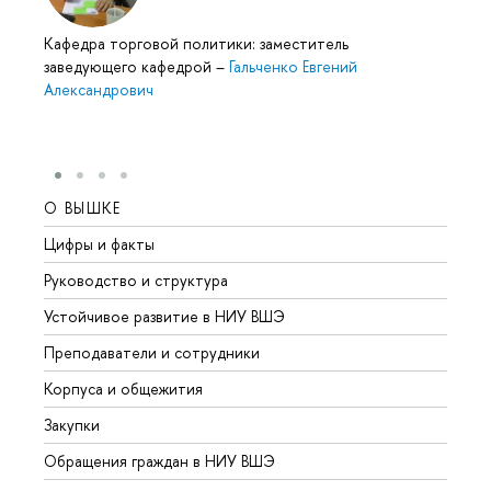
Кафедра торговой политики: заместитель
заведующего кафедрой
–
Гальченко Евгений
Александрович
О ВЫШКЕ
ОБР
Цифры и факты
Лице
Руководство и структура
Довуз
Устойчивое развитие в НИУ ВШЭ
Олим
Преподаватели и сотрудники
Прием
Корпуса и общежития
Вышк
Закупки
Прием
Обращения граждан в НИУ ВШЭ
Аспир