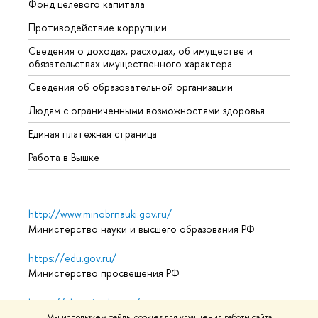
Фонд целевого капитала
Допол
Противодействие коррупции
Центр
Сведения о доходах, расходах, об имуществе и
Бизне
обязательствах имущественного характера
Образ
Сведения об образовательной организации
Обрат
Людям с ограниченными возможностями здоровья
Единая платежная страница
Работа в Вышке
http://www.minobrnauki.gov.ru/
Министерство науки и высшего образования РФ
https://edu.gov.ru/
Министерство просвещения РФ
https://elearning.hse.ru/mooc
Массовые открытые онлайн-курсы
Мы используем файлы cookies для улучшения работы сайта