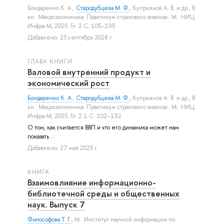
Бондаренко К. А.
,
Стародубцева М. Ф.
,
Куприянов А. В.
и др.
, В
кн.: Макроэкономика. Практикум странового анализа.: М.: НИЦ
Инфра-М, 2025. Гл. 2 С. 105–195.
Добавлено: 23 сентября 2024 г.
ГЛАВА КНИГИ
Валовой внутренний продукт и
экономический рост
Бондаренко К. А.
,
Стародубцева М. Ф.
,
Куприянов А. В.
и др.
, В
кн.: Макроэкономика. Практикум странового анализа.: М.: НИЦ
Инфра-М, 2025. Гл. 2.1 С. 102–192.
О том, как считается ВВП и что его динамика может нам
показать ...
Добавлено: 27 мая 2025 г.
КНИГА
Взаимовлияние информационно-
библиотечной среды и общественных
наук. Выпуск 7
Философова Т. Г.
, М.: Институт научной информации по