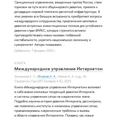
Санкционные ограничения, введенные против России, стали
тормозом на пути всего общемирового развития, привели к
деградации мировой платежно-расчетной инфраструктуры. В
этих реалиях все большую актуальность приобретают вопросы
международного сотрудничества, привлечения капитала и
развития встречных инвестиционных потоков для устойчивого
развития стран БРИКС, которые стремятся активно
противодействовать новым вызовам глобальной
нестабильности, укрепить национальную экономику и
суверенитет. Авторы показывают, ...
Добавлено: 7 февраля 2025 г.
КНИГА
Международное управление Интернетом
Зиновьева Е. С.
,
Игнатов А. А.
,
Уланов А. А.
и др.
, М.:
Серпантин Про (ИП Гончаров А.В.), 2025.
Книга «Международное управление Интернетом» включает
в себя анализ ключевых тенденций развития Интернета
и системы управления сетью на современном этапе.
Подробно изучена история развития Интернета, рассмотрено,
как появлялись институты и механизмы управления сетью,
проанализированы современные проблемы и вызовы
в области управления Интернетом. Показано, как новые