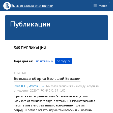
Высшая школа экономики
Меню
Публикации
345 ПУБЛИКАЦИЙ
Сортировка:
по названию
по году
СТАТЬЯ
Большая сборка Большой Евразии
Зуев В. Н.
,
Изотов В. С.
, Мировая экономика и международные
отношения 2026 Т. 70 № 3 С. 97–106
Предложено теоретическое обоснование концепции
Большого евразийского партнерства (БЕП). Рассматриваются
перспективы его реализации, конкретные проекты
сотрудничества в области науки, технологий и инноваций. ...