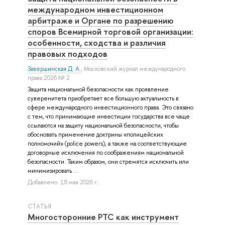
международном инвестиционном
арбитраже и Органе по разрешению
споров Всемирной торговой организации:
особенности, сходства и различия
правовых подходов
Завершинская Д. А.
, Московский журнал международного
права 2026 № 2
Защита национальной безопасности как проявление
суверенитета приобретает все большую актуальность в
сфере международного инвестиционного права. Это связано
с тем, что принимающие инвестиции государства все чаще
ссылаются на защиту национальной безопасности, чтобы
обосновать применение доктрины «полицейских
полномочий» (police powers), а также на соответствующие
договорные исключения по соображениям национальной
безопасности. Таким образом, они стремятся исключить или
минимизировать ...
Добавлено: 18 мая 2026 г.
СТАТЬЯ
Многосторонние РТС как инструмент