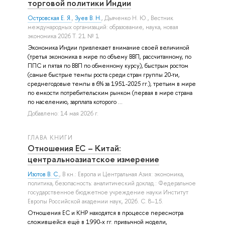
торговой политики Индии
Островская Е. Я.
,
Зуев В. Н.
,
Дьяченко Н. Ю.
, Вестник
международных организаций: образование, наука, новая
экономика 2026 Т. 21 № 1
Экономика Индии привлекает внимание своей величиной
(третья экономика в мире по объему ВВП, рассчитанному, по
ППС и пятая по ВВП по обменному курсу), быстрым ростом
(самые быстрые темпы роста среди стран группы 20-ти,
среднегодовые темпы в 6% за 1951-2025 гг.), третьим в мире
по емкости потребительским рынком (первая в мире страна
по населению, зарплата которого ...
Добавлено: 14 мая 2026 г.
ГЛАВА КНИГИ
Отношения ЕС – Китай:
центральноазиатское измерение
Изотов В. С.
, В кн.: Европа и Центральная Азия: экономика,
политика, безопасность: аналитический доклад.: Федеральное
государственное бюджетное учреждение науки Институт
Европы Российской академии наук, 2026. С. 8–15.
Отношения ЕС и КНР находятся в процессе пересмотра
сложившейся ещё в 1990-х гг. привычной модели,