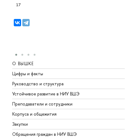
17
О ВЫШКЕ
ОБР
Цифры и факты
Лице
Руководство и структура
Довуз
Устойчивое развитие в НИУ ВШЭ
Олим
Преподаватели и сотрудники
Прием
Корпуса и общежития
Вышк
Закупки
Прием
Обращения граждан в НИУ ВШЭ
Аспир