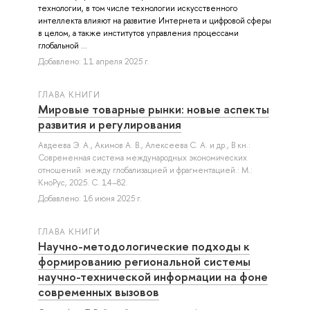
технологии, в том числе технологии искусственного
интеллекта влияют на развитие Интернета и цифровой сферы
в целом, а также институтов управления процессами
глобальной ...
Добавлено: 11 апреля 2025 г.
ГЛАВА КНИГИ
Мировые товарные рынки: новые аспекты
развития и регулирования
Авдеева Э. А.
,
Акимов А. В.
,
Алексеева С. А.
и др.
, В кн.:
Современная система международных экономических
отношений: между глобализацией и фрагментацией.: М.:
КноРус, 2025. С. 14–82.
Добавлено: 16 июня 2025 г.
ГЛАВА КНИГИ
Научно-методологические подходы к
формированию региональной системы
научно-технической информации на фоне
современных вызовов