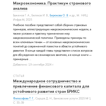
Макроэкономика. Практикум странового
анализа
Баженов Г. А.
,
Беляков И. В.
,
Бирюкова О. В.
и др.
, М.: НИЦ
Инфра-М, 2025.
Учебное пособие представляет собой сборник страновых
примеров, иллюстрирующих макроэкономические модели, а
также условия и практику применения мер
макроэкономической политики. Приведены примеры по
всем ключевым темам — от основных макроэкономических
понятий до современной повестки в области устойчивого
развития. В конце каждой главы представлен список вопросов
для обсуждения на семинарских занятиях, а в конце книги —
примерные ...
Добавлено: 19 сентября 2024 г.
СТАТЬЯ
Международное сотрудничество и
привлечение финансового капитала для
устойчивого развития стран БРИКС
Философова Т. Г.
,
Сырцов Д. Н.
, Банковские услуги 2025 № 1
С. 33–39