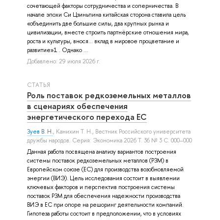
сочетающей факторы сотрудничества и соперничества. В
начале эпохи Си Цзиньпина китайская сторона ставила цель
«объединить две большие силы, два крупных рынка и
цивилизации, вместе строить партнёрские отношения мира,
роста и культуры, внося… вклад в мировое процветание и
развитие»1 . Однако ...
Добавлено: 29 июля 2026 г.
СТАТЬЯ
Роль поставок редкоземельных металлов
в сценариях обеспечения
энергетического перехода ЕС
Зуев В. Н.
,
Канихин Т. Н.
, Вестник Российского университета
дружбы народов. Серия: Экономика 2026 Т. 36 № 3 С. 000–000
Данная работа посвящена анализу вариантов построения
системы поставок редкоземельных металлов (РЗМ) в
Европейском союзе (ЕС) для производства возобновляемой
энергии (ВИЭ). Цель исследования состоит в выявлении
ключевых факторов и перспектив построения системы
поставок РЗМ для обеспечения надежности производства
ВИЭ в ЕС при опоре на решоринг деятельности компаний.
Гипотеза работы состоит в предположении, что в условиях