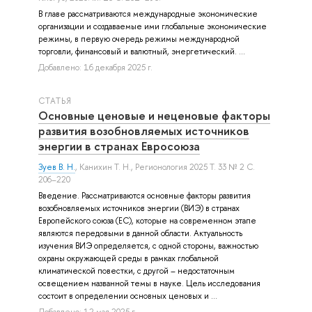
В главе рассматриваются международные экономические
организации и создаваемые ими глобальные экономические
режимы, в первую очередь режимы международной
торговли, финансовый и валютный, энергетический. ...
Добавлено: 16 декабря 2025 г.
СТАТЬЯ
Основные ценовые и неценовые факторы
развития возобновляемых источников
энергии в странах Евросоюза
Зуев В. Н.
,
Канихин Т. Н.
, Регионология 2025 Т. 33 № 2 С.
206–220
Введение. Рассматриваются основные факторы развития
возобновляемых источников энергии (ВИЭ) в странах
Европейского союза (ЕС), которые на современном этапе
являются передовыми в данной области. Актуальность
изучения ВИЭ определяется, с одной стороны, важностью
охраны окружающей среды в рамках глобальной
климатической повестки, с другой – недостаточным
освещением названной темы в науке. Цель исследования
состоит в определении основных ценовых и ...
Добавлено: 12 мая 2025 г.