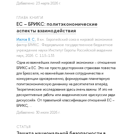
Добавлено: 23 марта 2026 г.
ГЛАВА КНИГИ
ЕС – БРИКС: политэкономические
аспекты взаимодействия
Изотов В. С.
, В кн.: Европейский союз в мировой экономике:
фактор БРИКС.: Федеральное государственное бюджетное
учреждение науки Институт Европы Российской академии
наук, 2026. С. 115–133.
Одна из важнейших линий мировой экономики – отношения
БРИКС и ЕС. Это не просто двусторонняя страновая повестка
для Брюсселя, но важнейшая линия сотрудничества и
конкуренции одновременно, формирующая планетарную
политэкономическую динамику на десятилетия вперёд.
Теоретические исследования здесь очень важны. И это не
дескриптивные работы или академические «дискуссии ради
дискуссий». От правильной классификации отношений ЕС –
БРИКС, ...
Добавлено: 30 июля 2026 г.
СТАТЬЯ
Защита национальной безопасности в