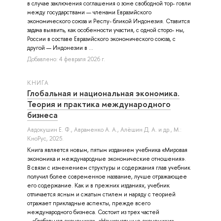
в случае заключения соглашения о зоне свободной тор- говли
между государствами — членами Евразийского
экономического союза и Респу- бликой Индонезия. Ставится
задача выявить, как особенности участия, с одной сторо- ны,
России в составе Евразийского экономического союза, с
другой — Индонезии в ...
Добавлено: 4 февраля 2026 г.
КНИГА
Глобальная и национальная экономика.
Теория и практика международного
бизнеса
Авдокушин Е. Ф.
,
Авраменко А. А.
,
Алёшин Д. А.
и др.
, М.:
КноРус, 2025.
Книга является новым, пятым изданием учебника «Мировая
экономика и международные экономические отношения».
В связи с изменением структуры и содержания глав учебник
получил более современное название, лучше отражающее
его содержание. Как и в прежних изданиях, учебник
отличается ясным и сжатым стилем и наряду с теорией
отражает прикладные аспекты, прежде всего
международного бизнеса. Состоит из трех частей
—«Глобальная экономика», «Национальные экономики»,