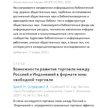
общественным наукам (ИНИОН) РАН, 2025.
Рассматриваются направления информационно-библиотечной
под- держки общественных наук, проблемы использования
достижений общественных наук в библиотековедении и
взаимодействия научных библио- тек в инфраструктуре
общественных наук. Анализируются библиотечные фонды как
информационные ресурсы, технологии извлечения информа-
ции из источников и коммуникационные сети научного
сообщества. Адресован библиотечным и информационным
работникам, ученым общественных наук, а также тем, кто
интересуется междисциплинарными исследованиями на ...
Добавлено: 7 января 2025 г.
СТАТЬЯ
Возможности развития торговли между
Россией и Индонезией в формате зоны
свободной торговли
Зуев В. Н.
,
Островская Е. Я.
,
Скрябина В. Ю.
и др.
, Вестник
Санкт-Петербургского университета. Серия 5. Экономика
2025 Т. 41 № 3 С. 394–420
В статье исследуются торговые связи между Россией и
Индонезией и определяются возможные торговые эффекты