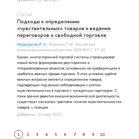
СТАТЬЯ
Подходы к определению
«чувствительных» товаров и ведение
переговоров о свободной торговле
Медведкова И. А.
,
Исаченко Т. М.
, Российский
внешнеэкономический вестник 2025 № 6 С. 47–62
Кризис многосторонней торговой системы спровоцировал
новый виток формирования двусторонних и
плюрилатеральных альянсов, основанных на преференциях в
наиболее важных сферах торговли. В этих условиях крайне
важным вопросом является определение товаров,
подпадающих под режим либерализации с учетом
«чувствительности» в торговле с конкретным партнером. С
точки зрения развития внешнеэкономической деятельности,
существует несколько трактовок понятия «чувствительности»
товаров: с позиции ...
Добавлено: 10 июля 2025 г.
…
1
2
3
4
5
6
7
8
9
10