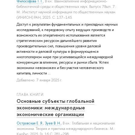
Философова Т. Г.
, В кн.: Взаимовлияние информационно-
библиотечной среды и общественных наук. Выпуск 7Вып. 7.:
М.: Институт научной информации по общественным наукам
(ИНИОН) РАН, 2025. С. 137–145.
Доступ к результатам фундаментальных и прикладных научных
исследований, к передовому опыту ведущих производств и
возможность их оперативного использования является
стратегическим ресурсом дальнейшего развития
производительных сил, повышения уровня деловой
активности и деловой культуры в формирующемся
многополярном мире при усиливающейся международной
конкуренции за влияние, ресурсы и рынки сбыта. Успех
экономики невозможен и без участия человеческого
капитала, личности ...
Добавлено: 7 января 2025 г.
ГЛАВА КНИГИ
Основные субъекты глобальной
экономики: международные
экономические организации
Островская Е. Я.
,
Зуев В. Н.
, В кн.: Глобальная и национальная
экономика. Теория и практика международного бизнеса.: М.:
КноРус, 2025. Гл. 16 С. 281–298.