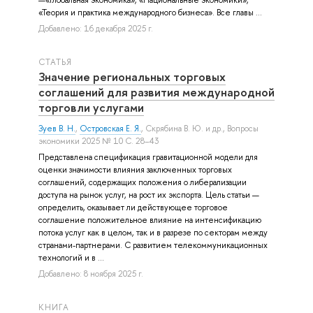
«Теория и практика международного бизнеса». Все главы ...
Добавлено: 16 декабря 2025 г.
СТАТЬЯ
Значение региональных торговых
соглашений для развития международной
торговли услугами
Зуев В. Н.
,
Островская Е. Я.
,
Скрябина В. Ю.
и др.
, Вопросы
экономики 2025 № 10 С. 28–43
Представлена спецификация гравитационной модели для
оценки значимости влияния заключенных торговых
соглашений, содержащих положения о либерализации
доступа на рынок услуг, на рост их экспорта. Цель статьи —
определить, оказывает ли действующее торговое
соглашение положительное влияние на интенсификацию
потока услуг как в целом, так и в разрезе по секторам между
странами-партнерами. С развитием телекоммуникационных
технологий и в ...
Добавлено: 8 ноября 2025 г.
КНИГА