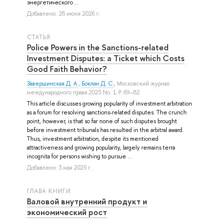
энергетического ...
Добавлено: 28 июня 2026 г.
СТАТЬЯ
Police Powers in the Sanctions-related
Investment Disputes: a Ticket which Costs
Good Faith Behavior?
Завершинская Д. А.
,
Боклан Д. С.
, Московский журнал
международного права 2025 No. 1 P. 69–82
This article discusses growing popularity of investment arbitration
as a forum for resolving sanctions-related disputes. The crunch
point, however, is that so far none of such disputes brought
before investment tribunals has resulted in the arbitral award.
Thus, investment arbitration, despite its mentioned
attractiveness and growing popularity, largely remains terra
incognita for persons wishing to pursue ...
Добавлено: 3 мая 2025 г.
ГЛАВА КНИГИ
Валовой внутренний продукт и
экономический рост