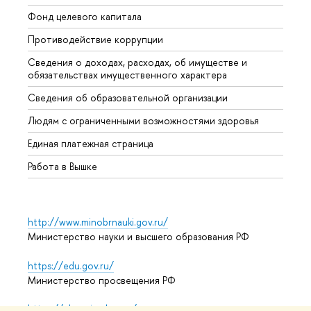
Фонд целевого капитала
Допол
Противодействие коррупции
Центр
Сведения о доходах, расходах, об имуществе и
Бизне
обязательствах имущественного характера
Образ
Сведения об образовательной организации
Обрат
Людям с ограниченными возможностями здоровья
Единая платежная страница
Работа в Вышке
http://www.minobrnauki.gov.ru/
Министерство науки и высшего образования РФ
https://edu.gov.ru/
Министерство просвещения РФ
https://elearning.hse.ru/mooc