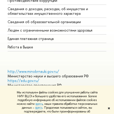
Противодействие коррупции
Ц
Сведения о доходах, расходах, об имуществе и
Б
обязательствах имущественного характера
О
Сведения об образовательной организации
О
Людям с ограниченными возможностями здоровья
Единая платежная страница
Работа в Вышке
http://www.minobrnauki.gov.ru/
Министерство науки и высшего образования РФ
https://edu.gov.ru/
Министерство просвещения РФ
https://elearning.hse.ru/mooc
Мы используем файлы cookies для улучшения работы сайта
Массовые открытые онлайн-курсы
НИУ ВШЭ и большего удобства его использования. Более
подробную информацию об использовании файлов cookies
можно найти
здесь
, наши правила обработки персональных
данных –
здесь
. Продолжая пользоваться сайтом, вы
✖
© НИУ ВШЭ 1993–2026
Адреса и контакты
Условия
подтверждаете, что были проинформированы об
использования материалов
Политика конфиденциальности
Карта