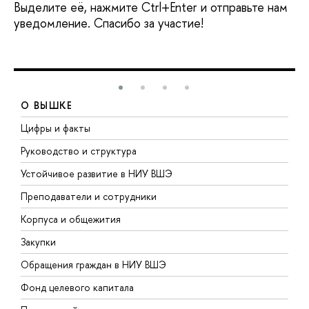
Выделите её, нажмите Ctrl+Enter и отправьте нам
уведомление. Спасибо за участие!
О ВЫШКЕ
Цифры и факты
Л
Руководство и структура
Д
Устойчивое развитие в НИУ ВШЭ
О
Преподаватели и сотрудники
П
Корпуса и общежития
В
Закупки
П
Обращения граждан в НИУ ВШЭ
А
Фонд целевого капитала
Д