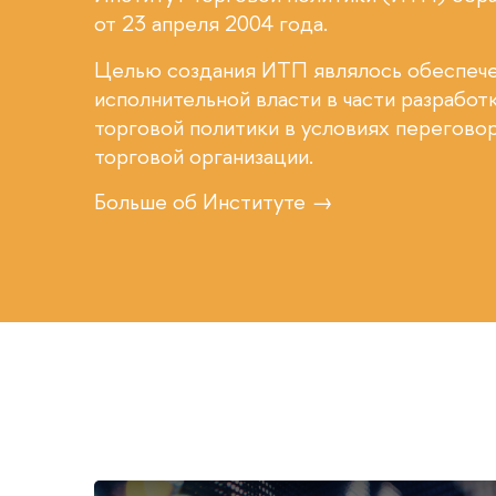
от 23 апреля 2004 года.
Целью создания ИТП являлось обеспеч
исполнительной власти в части разрабо
торговой политики в условиях перегово
торговой организации.
Больше об Институте →