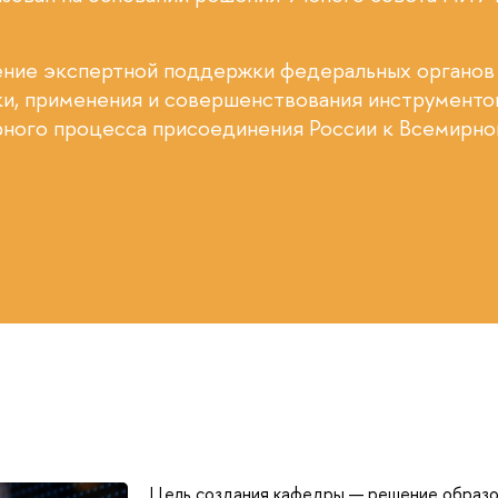
ение экспертной поддержки федеральных органов
тки, применения и совершенствования инструменто
рного процесса присоединения России к Всемирно
Цель создания кафедры — решение образов