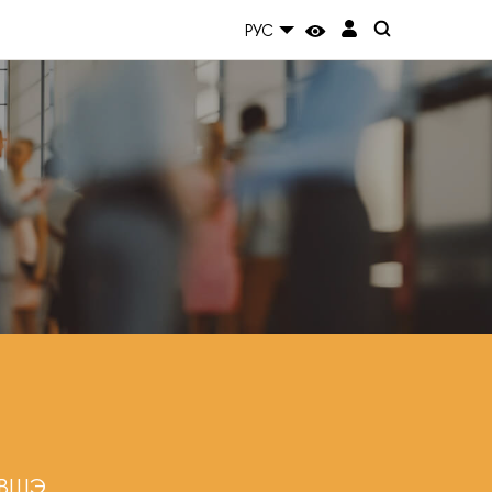
РУС
У ВШЭ