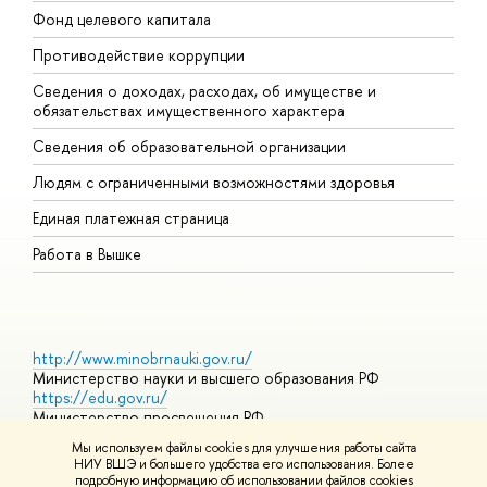
Фонд целевого капитала
Д
Противодействие коррупции
Ц
Сведения о доходах, расходах, об имуществе и
Б
обязательствах имущественного характера
О
Сведения об образовательной организации
О
Людям с ограниченными возможностями здоровья
Единая платежная страница
Работа в Вышке
http://www.minobrnauki.gov.ru/
Министерство науки и высшего образования РФ
https://edu.gov.ru/
Министерство просвещения РФ
https://elearning.hse.ru/mooc
Мы используем файлы cookies для улучшения работы сайта
Массовые открытые онлайн-курсы
НИУ ВШЭ и большего удобства его использования. Более
подробную информацию об использовании файлов cookies