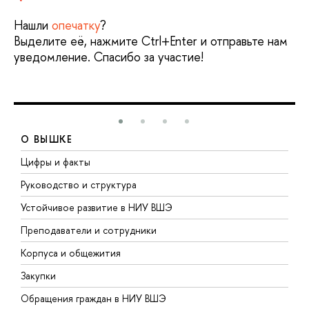
Нашли
опечатку
?
Выделите её, нажмите Ctrl+Enter и отправьте нам
уведомление. Спасибо за участие!
О ВЫШКЕ
Цифры и факты
Л
Руководство и структура
Д
Устойчивое развитие в НИУ ВШЭ
О
Преподаватели и сотрудники
П
Корпуса и общежития
В
Закупки
П
Обращения граждан в НИУ ВШЭ
А