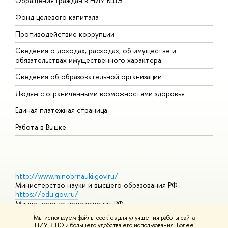
Обращения граждан в НИУ ВШЭ
А
Фонд целевого капитала
Д
Противодействие коррупции
Ц
Сведения о доходах, расходах, об имуществе и
Б
обязательствах имущественного характера
О
Сведения об образовательной организации
О
Людям с ограниченными возможностями здоровья
Единая платежная страница
Работа в Вышке
http://www.minobrnauki.gov.ru/
Министерство науки и высшего образования РФ
https://edu.gov.ru/
Министерство просвещения РФ
https://elearning.hse.ru/mooc
Мы используем файлы cookies для улучшения работы сайта
Массовые открытые онлайн-курсы
НИУ ВШЭ и большего удобства его использования. Более