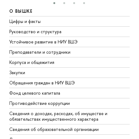
О ВЫШКЕ
Цифры и факты
Л
Руководство и структура
Д
Устойчивое развитие в НИУ ВШЭ
О
Преподаватели и сотрудники
П
Корпуса и общежития
В
Закупки
П
Обращения граждан в НИУ ВШЭ
А
Фонд целевого капитала
Д
Противодействие коррупции
Ц
Сведения о доходах, расходах, об имуществе и
Б
обязательствах имущественного характера
О
Сведения об образовательной организации
О